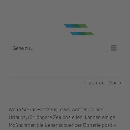
Zum
Fahrzeugsuche
Kontakt
Terminvereinbarung
Ebay
Facebook
Instagram
YouTube
Inhalt
springen
Gehe zu ...
Zurück
Vor
Wenn Sie Ihr Fahrzeug, etwa während eines
Urlaubs, für längere Zeit abstellen, können einige
Maßnahmen die Lebensdauer der Batterie positiv