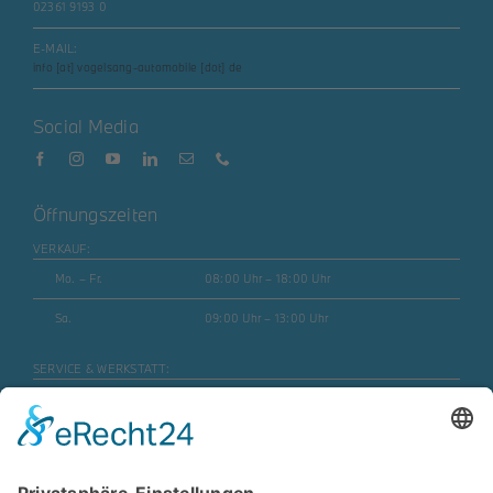
02361 9193 0
E-MAIL:
info [at] vogelsang-automobile [dot] de
Social Media
Öffnungszeiten
VERKAUF:
Mo. – Fr.
08:00 Uhr – 18:00 Uhr
Sa.
09:00 Uhr – 13:00 Uhr
SERVICE & WERKSTATT:
Mo. – Fr.
07:30 Uhr – 17:45 Uhr
Mo. – Fr. (Motorrad)
08:00 Uhr – 16:30 Uhr
Sa.
geschlossen