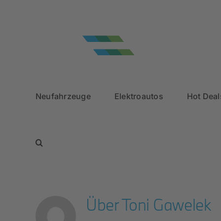
Zum
Fahrzeugsuche
Kontakt
Terminvereinbarung
Ebay
Facebook
Instagram
YouTube
Inhalt
springen
Neufahrzeuge
Elektroautos
Hot Deal
Über
Toni Gawelek