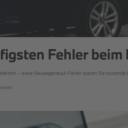
ufigsten Fehler bei
robefahrt – diese Neuwagenkauf-Fehler kosten Sie tausende 
für
tiviert
Was
sind
die
häufigsten
Fehler
beim