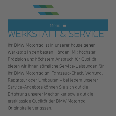
Zum
Inhalt
springen
BMW MOTORRAD
Menü
WERKSTATT & SERVICE
Neufahrzeuge
Ihr BMW Motorrad ist in unserer hauseigenen
Werkstatt in den besten Händen. Mit höchster
Elektroautos
Präzision und höchstem Anspruch für Qualität,
bieten wir Ihnen sämtliche Service-Leistungen für
Ihr BMW Motorrad an: Fahrzeug-Check, Wartung,
Hot Deals
Reparatur oder Umbauten – bei jedem unserer
Service-Angebote können Sie sich auf die
Gebrauchtwagen
Erfahrung unserer Mechaniker sowie auf die
erstklassige Qualität der BMW Motorrad
Originalteile verlassen.
Motorrad