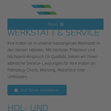
Zum
Inhalt
springen
INDIAN MOTORCYCLE
Menü
WERKSTATT & SERVICE
Neufahrzeuge
Ihre Indian ist in unserer hauseigenen Werkstatt in
den besten Händen. Mit höchster Präzision und
Elektroautos
höchstem Anspruch für Qualität, bieten wir Ihnen
sämtliche Service-Leistungen für Ihre Indian an:
Fahrzeug-Check, Wartung, Reparatur oder
Hot Deals
Umbauten.
Gebrauchtwagen
Jetzt Termin vereinbaren
Motorrad
HOL- UND