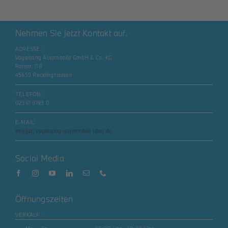
Nehmen Sie jetzt Kontakt auf.
ADRESSE:
Vogelsang Automobile GmbH & Co. KG
Rottstr. 118
45659 Recklinghausen
TELEFON:
02361 9193 0
E-MAIL:
info [at] vogelsang-automobile [dot] de
Social Media
Öffnungszeiten
VERKAUF: