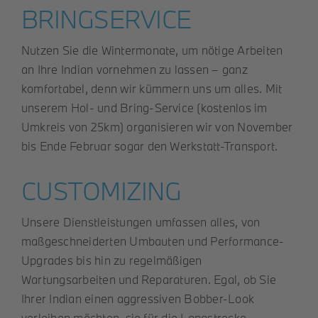
BRINGSERVICE
Roller
Nutzen Sie die Wintermonate, um nötige Arbeiten
an Ihre Indian vornehmen zu lassen – ganz
Service
komfortabel, denn wir kümmern uns um alles. Mit
unserem Hol- und Bring-Service (kostenlos im
Unternehmen
Umkreis von 25km) organisieren wir von November
bis Ende Februar sogar den Werkstatt-Transport.
Kontakt
CUSTOMIZING
Unsere Dienstleistungen umfassen alles, von
maßgeschneiderten Umbauten und Performance-
Upgrades bis hin zu regelmäßigen
Wartungsarbeiten und Reparaturen. Egal, ob Sie
Ihrer Indian einen aggressiven Bobber-Look
verleihen möchten, sie für die Langstrecke