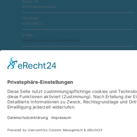
Rottstr. 118
45659 Recklinghausen
TELEFON:
02361 9193 0
E-MAIL:
info [at] vogelsang-automobile [dot] de
Social Media