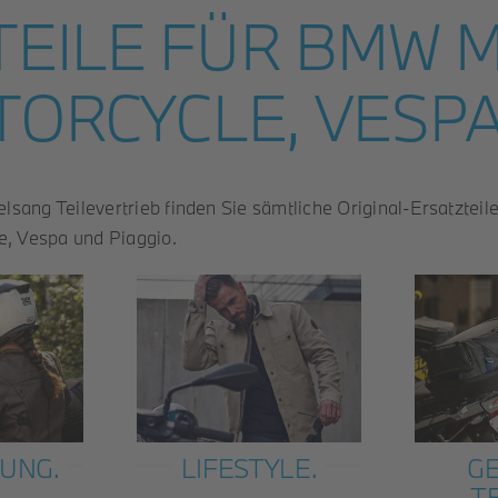
 TEILE FÜR BMW 
TORCYCLE, VESPA 
sang Teilevertrieb finden Sie sämtliche Original-Ersatzteil
, Vespa und Piaggio.
UNG.
LIFESTYLE.
GE
T