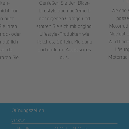
ken-
Genießen Sie den Biker-
Welche 
nicht nur
Lifestyle auch außerhalb
passe
rn auch
der eigenen Garage und
Motorrad 
Sie Ihren
statten Sie sich mit original
Navigati
rad- oder
Lifestyle-Produkten wie
Wird find
natürlich
Patches, Gürteln, Kleidung
Lösung
ssende
und anderen Accessoires
Motorrad 
raten Sie
aus.
Öffnungszeiten
VERKAUF:
Mo. – Fr.
08:00 Uhr – 18:00 Uhr