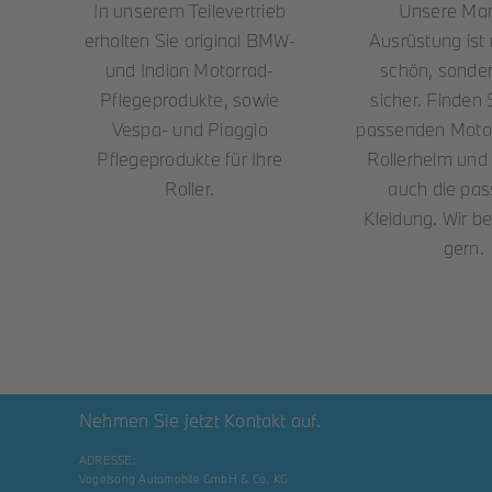
In unserem Teilevertrieb
Unsere Mar
erhalten Sie original BMW-
Ausrüstung ist 
und Indian Motorrad-
schön, sonde
Pflegeprodukte, sowie
sicher. Finden 
Vespa- und Piaggio
passenden Motor
Pflegeprodukte für Ihre
Rollerhelm und 
Roller.
auch die pa
Kleidung. Wir be
gern.
Nehmen Sie jetzt Kontakt auf.
ADRESSE:
Vogelsang Automobile GmbH & Co. KG