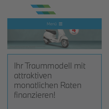
Zum
Inhalt
springen
Menü
Neufahrzeuge
Elektroautos
Ihr Traummodell mit
Hot Deals
attraktiven
monatlichen Raten
Gebrauchtwagen
finanzieren!
Motorrad