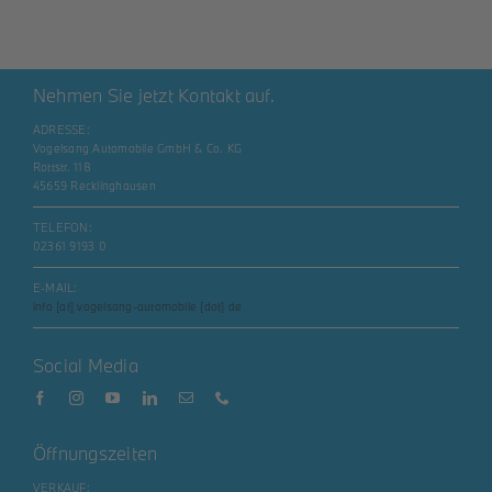
Nehmen Sie jetzt Kontakt auf.
ADRESSE:
Vogelsang Automobile GmbH & Co. KG
Rottstr. 118
45659 Recklinghausen
TELEFON:
02361 9193 0
E-MAIL:
info [at] vogelsang-automobile [dot] de
Social Media
Öffnungszeiten
VERKAUF: