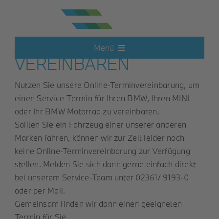
Zum
Inhalt
springen
JETZT ONLINE TERMIN
Menü
VEREINBAREN
Neufahrzeuge
Nutzen Sie unsere Online-Terminvereinbarung, um
einen Service-Termin für Ihren BMW, Ihren MINI
Elektroautos
oder Ihr BMW Motorrad zu vereinbaren.
Sollten Sie ein Fahrzeug einer unserer anderen
Marken fahren, können wir zur Zeit leider noch
Hot Deals
keine Online-Terminvereinbarung zur Verfügung
stellen. Melden Sie sich dann gerne einfach direkt
Gebrauchtwagen
bei unserem Service-Team unter 02361/ 9193-0
oder per
Mail
.
Gemeinsam finden wir dann einen geeigneten
Motorrad
Termin für Sie.