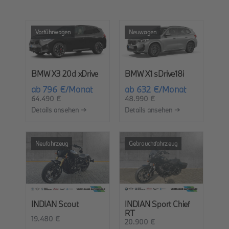
Roller
Vorführwagen
Neuwagen
Service
BMW X3 20d xDrive
BMW X1 sDrive18i
Unternehmen
ab 796 €/Monat
ab 632 €/Monat
64.490 €
48.990 €
Details ansehen →
Details ansehen →
Kontakt
Neufahrzeug
Gebrauchtfahrzeug
INDIAN Scout
INDIAN Sport Chief
RT
19.480 €
20.900 €