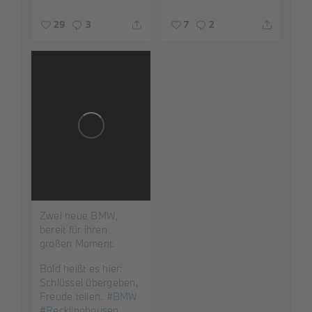
29
3
7
2
Zwei neue BMW,
bereit für ihren
großen Moment.
Bald heißt es hier:
Schlüssel übergeben,
Freude teilen.
#BMW
#Recklinghausen