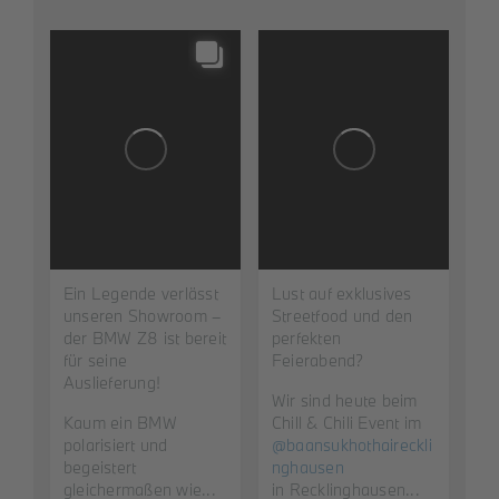
Ein Legende verlässt
Lust auf exklusives
unseren Showroom –
Streetfood und den
der BMW Z8 ist bereit
perfekten
für seine
Feierabend? ️
Auslieferung!
Wir sind heute beim
Kaum ein BMW
Chill & Chili Event im
polarisiert und
@baansukhothaireckli
begeistert
nghausen
gleichermaßen wie...
in Recklinghausen...