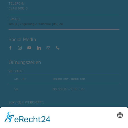
TELEFON:
02361 9193 0
E-MAIL:
info [at] vogelsang-automobile [dot] de
Social Media
Öffnungszeiten
VERKAUF:
Mo. - Fr.
08:00 Uhr - 18:00 Uhr
Sa.
09:00 Uhr - 13:00 Uhr
SERVICE & WERKSTATT:
Mo. - Fr.
07:30 Uhr - 17:45 Uhr
Mo. - Fr. (Motorrad)
08:00 Uhr - 16:30 Uhr