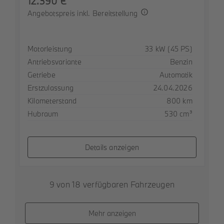
12.390 €
Angebotspreis inkl. Bereitstellung
Spezifikation
Wert
Motorleistung
33 kW (45 PS)
Antriebsvariante
Benzin
Getriebe
Automatik
Erstzulassung
24.04.2026
Kilometerstand
800 km
Hubraum
530 cm³
Details anzeigen
9 von 18 verfügbaren Fahrzeugen
Mehr anzeigen