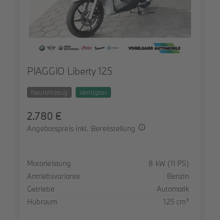
PIAGGIO Liberty 125
Neufahrzeug
Verfügbar
2.780 €
Angebotspreis inkl. Bereitstellung
Spezifikation
Wert
Motorleistung
8 kW (11 PS)
Antriebsvariante
Benzin
Getriebe
Automatik
Hubraum
125 cm³