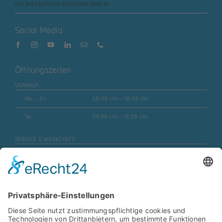
info [at] vogelsang-automobile [dot] de
Social Media
Öffnungszeiten
VERKAUF:
Mo. – Fr.
08:00 Uhr – 18:00 Uhr
Sa.
09:00 Uhr – 13:00 Uhr
SERVICE & WERKSTATT:
Mo. – Fr.
07:30 Uhr – 17:45 Uhr
Mo. – Fr. (Motorrad)
08:00 Uhr – 16:30 Uhr
Sa.
geschlossen
ERSATZTEILE & ZUBEHÖR: