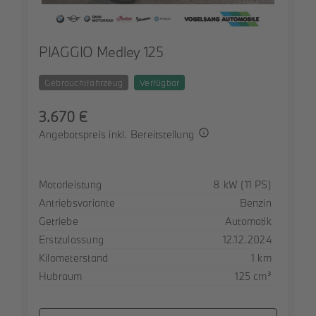
Roller
PIAGGIO Medley 125
Service
Gebrauchtfahrzeug
Verfügbar
3.670 €
Unternehmen
Angebotspreis inkl. Bereitstellung
Kontakt
Spezifikation
Wert
Motorleistung
8 kW (11 PS)
Antriebsvariante
Benzin
Getriebe
Automatik
Erstzulassung
12.12.2024
Kilometerstand
1 km
Hubraum
125 cm³