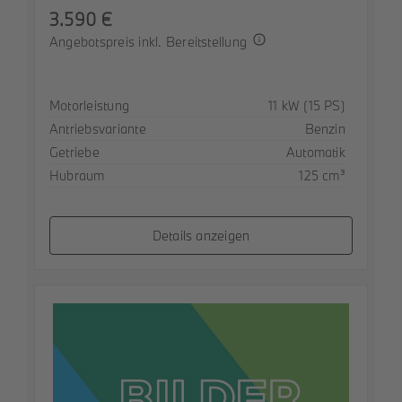
3.590 €
Angebotspreis inkl. Bereitstellung
Spezifikation
Wert
Motorleistung
11 kW (15 PS)
Antriebsvariante
Benzin
Getriebe
Automatik
Hubraum
125 cm³
Details anzeigen