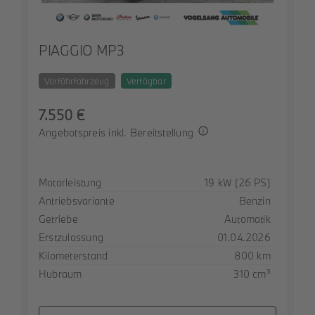
PIAGGIO MP3
Vorführfahrzeug
Verfügbar
7.550 €
Angebotspreis inkl. Bereitstellung
Spezifikation
Wert
Motorleistung
19 kW (26 PS)
Antriebsvariante
Benzin
Getriebe
Automatik
Erstzulassung
01.04.2026
Kilometerstand
800 km
Hubraum
310 cm³