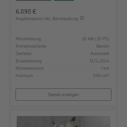
6.090 €
Angebotspreis inkl. Bereitstellung
Spezifikation
Wert
Motorleistung
26 kW (35 PS)
Antriebsvariante
Benzin
Getriebe
Automatik
Erstzulassung
12.12.2024
Kilometerstand
1 km
Hubraum
399 cm³
Details anzeigen