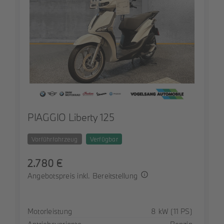
PIAGGIO Liberty 125
Vorführfahrzeug
Verfügbar
2.780 €
Angebotspreis inkl. Bereitstellung
Spezifikation
Wert
Motorleistung
8 kW (11 PS)