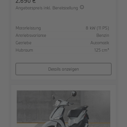
2.690 €
Angebotspreis inkl. Bereitstellung
Spezifikation
Wert
Motorleistung
8 kW (11 PS)
Antriebsvariante
Benzin
Getriebe
Automatik
Hubraum
125 cm³
Details anzeigen