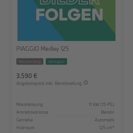
PIAGGIO Medley 125
Neufahrzeug
Verfügbar
3.590 €
Angebotspreis inkl. Bereitstellung
Spezifikation
Wert
Motorleistung
11 kW (15 PS)
Antriebsvariante
Benzin
Getriebe
Automatik
Hubraum
125 cm³