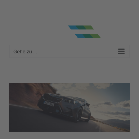
Zum
Fahrzeugsuche
Kontakt
Terminvereinbarung
Ebay
Facebook
Instagram
YouTube
Inhalt
springen
Gehe zu ...