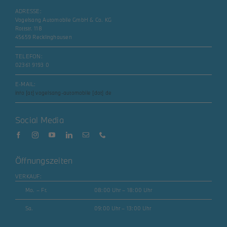
ADRESSE:
Vogelsang Automobile GmbH & Co. KG
Rottstr. 118
45659 Recklinghausen
TELEFON:
02361 9193 0
E-MAIL:
info [at] vogelsang-automobile [dot] de
Social Media
Öffnungszeiten
VERKAUF:
Mo. – Fr.
08:00 Uhr – 18:00 Uhr
Sa.
09:00 Uhr – 13:00 Uhr