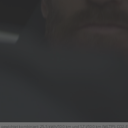
 gewichtet kombiniert: 25,5 kWh/100 km und 1,7 l/100 km (WLTP); CO2-