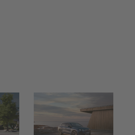
X
BMW iX3