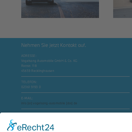
Nehmen Sie jetzt Kontakt auf.
ADRESSE:
Vogelsang Automobile GmbH & Co. KG
Rottstr. 118
45659 Recklinghausen
TELEFON:
02361 9193 0
E-MAIL:
info [at] vogelsang-automobile [dot] de
Social Media