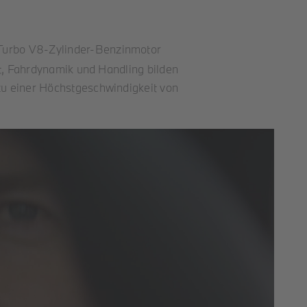
Turbo V8-Zylinder-Benzinmotor
t, Fahrdynamik und Handling bilden
zu einer Höchstgeschwindigkeit von