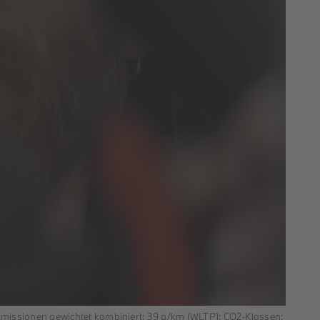
Emissionen gewichtet kombiniert: 39 g/km (WLTP); CO2-Klassen: