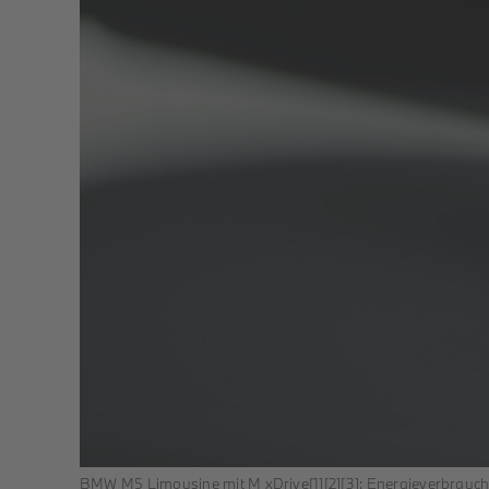
BMW M5 Limousine mit M xDrive[1][2][3]: Energieverbrauch