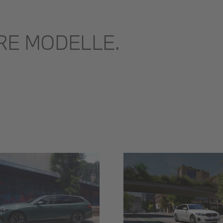
RE MODELLE.
THE 3 Touring
THE i