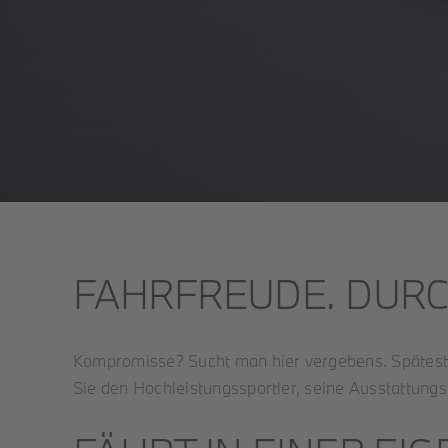
FAHRFREUDE. DURC
Kompromisse? Sucht man hier vergebens. Spätest
Sie den Hochleistungssportler, seine Ausstattung