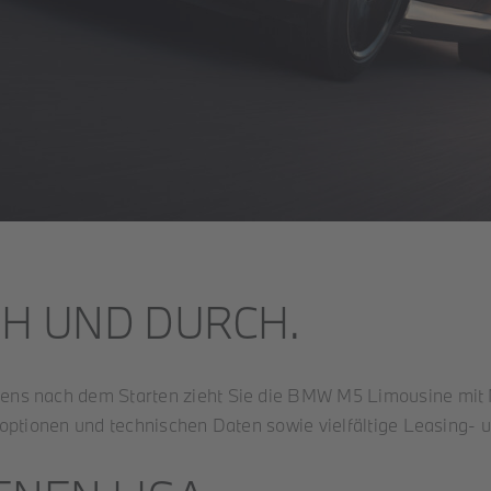
H UND DURCH.
ens nach dem Starten zieht Sie die BMW M5 Limousine mit M
soptionen und technischen Daten sowie vielfältige Leasing- 