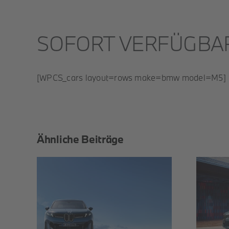
SOFORT VERFÜGBA
[WPCS_cars layout=rows make=bmw model=M5]
Ähnliche Beiträge
THE i5