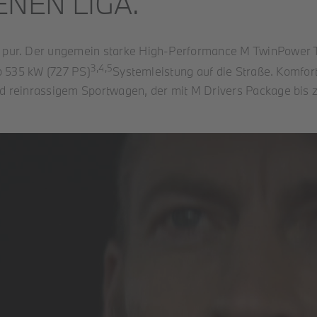
ENEN LIGA.
 pur. Der ungemein starke High-Performance M TwinPower 
3,4,5
b 535 kW (727 PS)
Systemleistung auf die Straße. Komfor
d reinrassigem Sportwagen, der mit M Drivers Package bis 