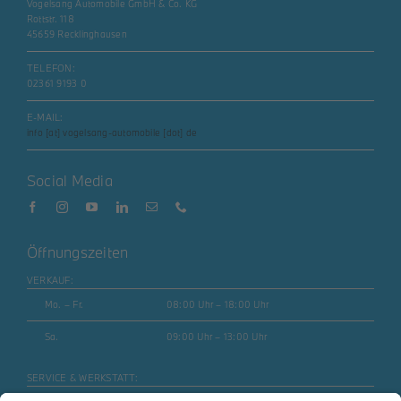
Vogelsang Automobile GmbH & Co. KG
Rottstr. 118
45659 Recklinghausen
TELEFON:
02361 9193 0
E-MAIL:
info [at] vogelsang-automobile [dot] de
Social Media
Öffnungszeiten
VERKAUF:
Mo. – Fr.
08:00 Uhr – 18:00 Uhr
Sa.
09:00 Uhr – 13:00 Uhr
SERVICE & WERKSTATT: