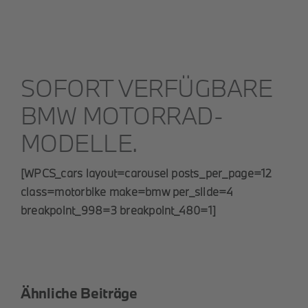
SOFORT VERFÜGBARE
BMW MOTORRAD-
MODELLE.
[WPCS_cars layout=carousel posts_per_page=12
class=motorbike make=bmw per_slide=4
breakpoint_998=3 breakpoint_480=1]
Ähnliche Beiträge