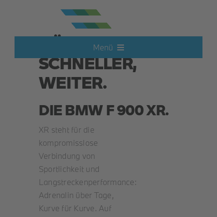
Zum
Inhalt
springen
HÖHER,
Menü
SCHNELLER,
Neufahrzeuge
WEITER.
DIE BMW F 900 XR.
Elektroautos
XR steht für die
Hot Deals
kompromisslose
Verbindung von
Sportlichkeit und
Gebrauchtwagen
Langstreckenperformance:
Adrenalin über Tage,
Motorrad
Kurve für Kurve. Auf