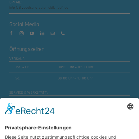
E-MAIL:
info [at] vogelsang-automobile [dot] de
Social Media
Öffnungszeiten
VERKAUF:
Mo. – Fr.
08:00 Uhr – 18:00 Uhr
Sa.
09:00 Uhr – 13:00 Uhr
SERVICE & WERKSTATT:
Mo. – Fr.
07:30 Uhr – 17:45 Uhr
Mo. – Fr. (Motorrad)
08:00 Uhr – 16:30 Uhr
Sa.
geschlossen
ERSATZTEILE & ZUBEHÖR: