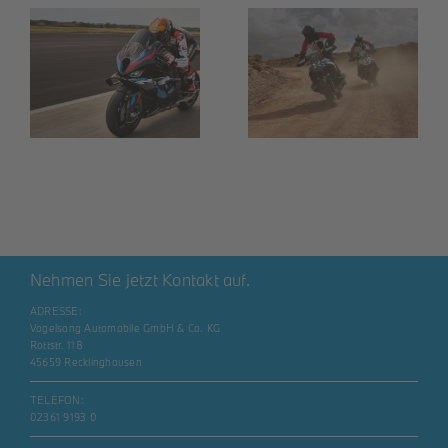
BMW R 1300
GS
Nehmen Sie jetzt Kontakt auf.
ADRESSE:
Vogelsang Automobile GmbH & Co. KG
Rottstr. 118
45659 Recklinghausen
TELEFON:
02361 9193 0