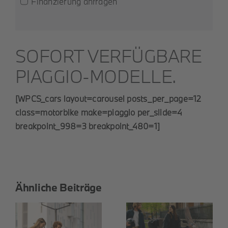
Finanzierung anfragen
SOFORT VERFÜGBARE
PIAGGIO-MODELLE.
[WPCS_cars layout=carousel posts_per_page=12
class=motorbike make=piaggio per_slide=4
breakpoint_998=3 breakpoint_480=1]
Ähnliche Beiträge