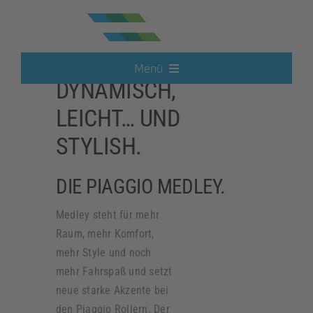
Zum
Inhalt
springen
PRAKTISCH,
Menü
DYNAMISCH,
Neufahrzeuge
LEICHT… UND
STYLISH.
Elektroautos
DIE PIAGGIO MEDLEY.
Hot Deals
Medley steht für mehr
Raum, mehr Komfort,
Gebrauchtwagen
mehr Style und noch
mehr Fahrspaß und setzt
neue starke Akzente bei
Motorrad
den Piaggio Rollern. Der