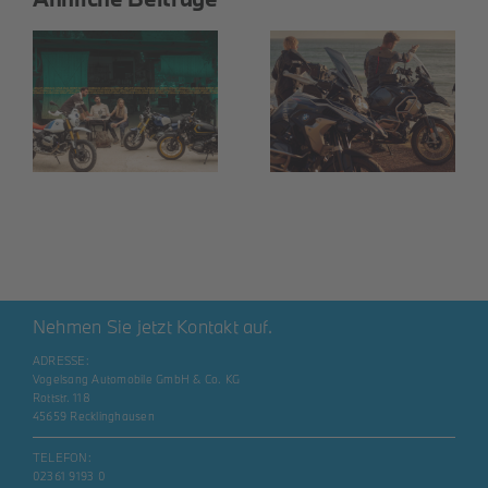
Aktionsangebot:
R 1250 GS
Adventure
Nehmen Sie jetzt Kontakt auf.
ADRESSE:
Vogelsang Automobile GmbH & Co. KG
Rottstr. 118
45659 Recklinghausen
TELEFON:
02361 9193 0