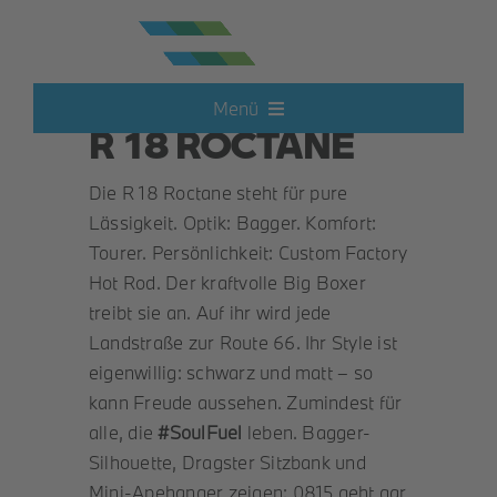
Zum
Inhalt
springen
AKTIONSANGEBOT:
Menü
R 18 ROCTANE
Neufahrzeuge
Die R 18 Roctane steht für pure
Lässigkeit. Optik: Bagger. Komfort:
Elektroautos
Tourer. Persönlichkeit: Custom Factory
Hot Rod. Der kraftvolle Big Boxer
treibt sie an. Auf ihr wird jede
Hot Deals
Landstraße zur Route 66. Ihr Style ist
eigenwillig: schwarz und matt – so
Gebrauchtwagen
kann Freude aussehen. Zumindest für
alle, die
#SoulFuel
leben. Bagger-
Silhouette, Dragster Sitzbank und
Motorrad
Mini-Apehanger zeigen: 0815 geht gar