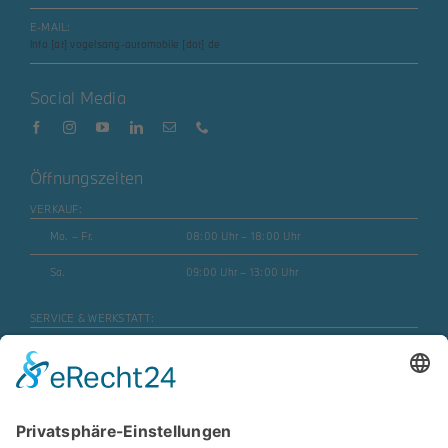
E-MAIL:
info [at] vogelsang-automobile [dot] de
Social Media
Öffnungszeiten
VERKAUF:
Mo. – Fr.
08:00 Uhr – 18:00 Uhr
Sa.
09:00 Uhr – 13:00 Uhr
SERVICE & WERKSTATT:
Mo. – Fr.
07:30 Uhr – 17:45 Uhr
Mo. – Fr. (Motorrad)
08:00 Uhr – 16:30 Uhr
Sa.
geschlossen