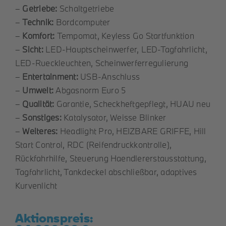
–
Getriebe:
Schaltgetriebe
–
Technik:
Bordcomputer
–
Komfort:
Tempomat, Keyless Go Startfunktion
–
Sicht:
LED-Hauptscheinwerfer, LED-Tagfahrlicht,
LED-Rueckleuchten, Scheinwerferregulierung
–
Entertainment:
USB-Anschluss
–
Umwelt:
Abgasnorm Euro 5
–
Qualität:
Garantie, Scheckheftgepflegt, HUAU neu
–
Sonstiges:
Katalysator, Weisse Blinker
–
Weiteres:
Headlight Pro, HEIZBARE GRIFFE, Hill
Start Control, RDC (Reifendruckkontrolle),
Rückfahrhilfe, Steuerung Haendlererstausstattung,
Tagfahrlicht, Tankdeckel abschließbar, adaptives
Kurvenlicht
Aktionspreis: