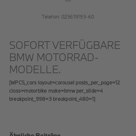
Telefon: 023619193-60
SOFORT VERFÜGBARE
BMW MOTORRAD-
MODELLE.
[WPCS_cars layout=carousel posts_per_page=12
class=motorbike make=bmw per_slide=4
breakpoint_998=3 breakpoint_480=1]
Ähnliche Beiträge