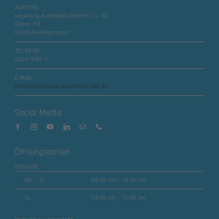
ADRESSE:
Vogelsang Automobile GmbH & Co. KG
Rottstr. 118
45659 Recklinghausen
TELEFON:
02361 9193 0
E-MAIL:
info [at] vogelsang-automobile [dot] de
Social Media
Öffnungszeiten
VERKAUF:
Mo. – Fr.
08:00 Uhr – 18:00 Uhr
Sa.
09:00 Uhr – 13:00 Uhr