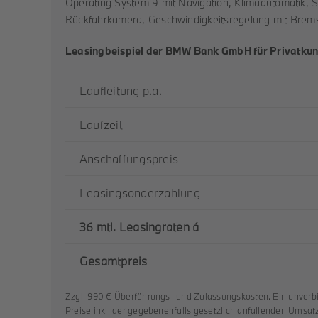
Operating System 9 mit Navigation, Klimaautomatik, Sp
Rückfahrkamera, Geschwindigkeitsregelung mit Bremsfu
Leasingbeispiel der BMW Bank GmbH für Privatku
Laufleitung p.a.
Laufzeit
Anschaffungspreis
Leasingsonderzahlung
36 mtl. Leasingraten á
Gesamtpreis
Zzgl. 990 € Überführungs- und Zulassungskosten. Ein unverb
Preise inkl. der gegebenenfalls gesetzlich anfallenden Umsa