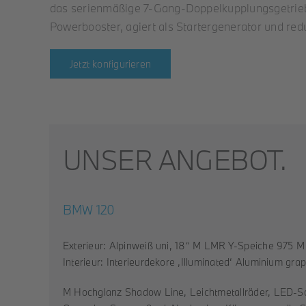
das serienmäßige 7-Gang-Doppelkupplungsgetriebe in
Powerbooster, agiert als Startergenerator und re
Jetzt konfigurieren
UNSER ANGEBOT.
BMW 120
Exterieur: Alpinweiß uni, 18″ M LMR Y-Speiche 975 M
Interieur: Interieurdekore ‚Illuminated‘ Aluminium graph
M Hochglanz Shadow Line, Leichtmetallräder, LED-S