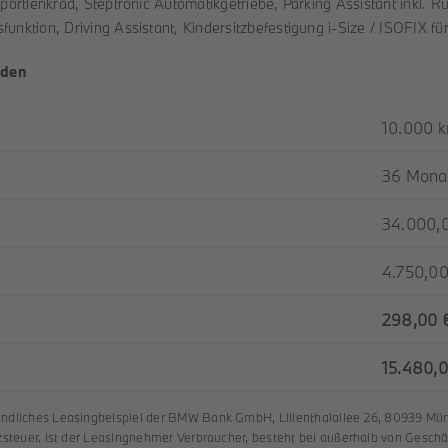
ortlenkrad, Steptronic Automatikgetriebe, Parking Assistant inkl. Rü
nktion, Driving Assistant, Kindersitzbefestigung i-Size / ISOFIX fü
nden
10.000 
36 Mona
34.000,
4.750,00
298,00 
15.480,
indliches Leasingbeispiel der BMW Bank GmbH, Lilienthalallee 26, 80939 Münc
tzsteuer. Ist der Leasingnehmer Verbraucher, besteht bei außerhalb von Gesc