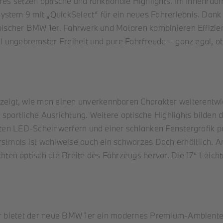
tures setzen optische und funktionale Highlights. Im Innen
ystem 9 mit „QuickSelect“ für ein neues Fahrerlebnis. Dan
ypischer BMW 1er. Fahrwerk und Motoren kombinieren Effizien
ühl ungebremster Freiheit und pure Fahrfreude – ganz egal, o
gt, wie man einen unverkennbaren Charakter weiterentwicke
 sportliche Ausrichtung. Weitere optische Highlights bilden
teten LED-Scheinwerfern und einer schlanken Fenstergrafik p
rstmals ist wahlweise auch ein schwarzes Dach erhältlich. A
en optisch die Breite des Fahrzeugs hervor. Die 17“ Leicht
eur bietet der neue BMW 1er ein modernes Premium-Ambiente