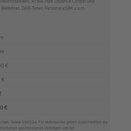
ckfahrassistent, Active Park Distance Control und
r Beifahrer, DAB-Tuner, Personal eSIM u.v.m.
km
te
00 €
 €
€
00 €
hen. Stand 09/2024. Für Verbraucher gelten ausschließlich die
häftsräumen geschlossenen Verträgen und bei