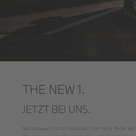
THE NEW 1.
JETZT BEI UNS.
Selbstbewusst und individuell: Der neue BMW 1er 