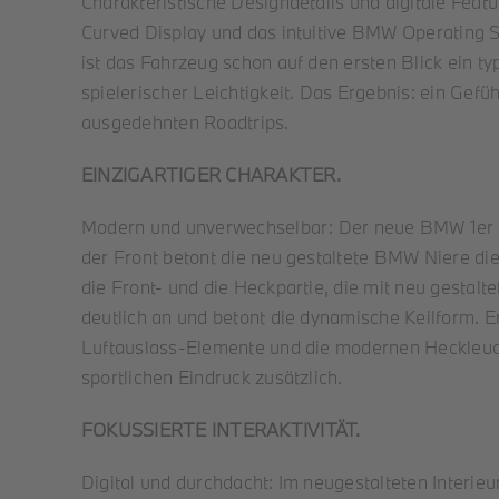
Charakteristische Designdetails und digitale Fea
Curved Display und das intuitive BMW Operating S
ist das Fahrzeug schon auf den ersten Blick ein t
spielerischer Leichtigkeit. Das Ergebnis: ein Gef
ausgedehnten Roadtrips.
EINZIGARTIGER CHARAKTER.
Modern und unverwechselbar: Der neue BMW 1er zei
der Front betont die neu gestaltete BMW Niere die
die Front- und die Heckpartie, die mit neu gestal
deutlich an und betont die dynamische Keilform. E
Luftauslass-Elemente und die modernen Heckleucht
sportlichen Eindruck zusätzlich.
FOKUSSIERTE INTERAKTIVITÄT.
Digital und durchdacht: Im neugestalteten Interi