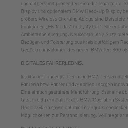
und aufgeräumt präsentiert sich der Innenraum. S
Display und optionalem BMW Head-Up Display bere
größere Wireless Charging Ablage sind Beispiele f
Funktionen „My Modes“ und „My Car“. Sie erlaube
Ambientebeleuchtung. Neukonstruierte Sitze biete
Bezügen und Polsterung aus kreislauffähigem Recyc
Gepäckraumvolumen des neuen BMW 1er: 300 bis 
DIGITALES FAHRERLEBNIS.
Intuitiv und innovativ: Der neue BMW 1er vermitte
Fahrerin bzw. Fahrer und Automobil sorgen innov
Eine einfach gestaltete Menüführung lässt eine üb
Gleichzeitig ermöglicht das BMW Operating System 
Updatezyklen sowie optimierte Zugriffsmöglichkeit
Möglichkeiten zur Personalisierung. Vollintegrier