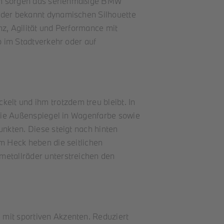
raum sorgen das serienmäßige BMW
k der bekannt dynamischen Silhouette
z, Agilität und Performance mit
b im Stadtverkehr oder auf
lt und ihm trotzdem treu bleibt. In
 die Außenspiegel in Wagenfarbe sowie
unkten. Diese steigt nach hinten
m Heck heben die seitlichen
metallräder unterstreichen den
 mit sportiven Akzenten. Reduziert