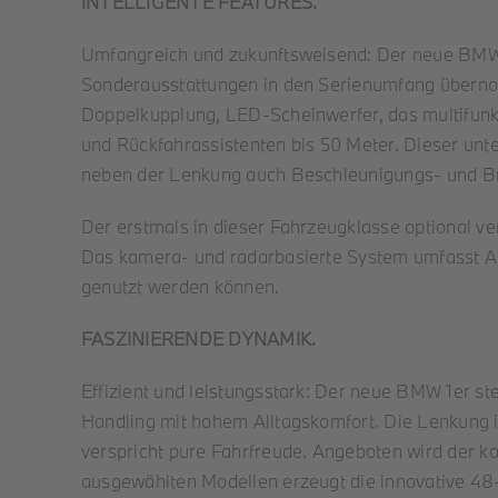
INTELLIGENTE FEATURES.
Umfangreich und zukunftsweisend: Der neue BMW 1
Sonderausstattungen in den Serienumfang übernom
Doppelkupplung, LED-Scheinwerfer, das multifunk
und Rückfahrassistenten bis 50 Meter. Dieser unt
neben der Lenkung auch Beschleunigungs- und 
Der erstmals in dieser Fahrzeugklasse optional ve
Das kamera- und radarbasierte System umfasst Ass
genutzt werden können.
FASZINIERENDE DYNAMIK.
Effizient und leistungsstark: Der neue BMW 1er st
Handling mit hohem Alltagskomfort. Die Lenkung i
verspricht pure Fahrfreude. Angeboten wird der ko
ausgewählten Modellen erzeugt die innovative 48-V