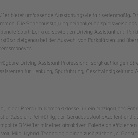
er bietet umfassende Ausstattungsvielfalt serienmäßig. D
men. Die Serienausstattung beinhaltet beispielsweise das 
tionale Sport-Lenkrad sowie den Driving Assistant und Park
erstützt zielgenau bei der Auswahl von Parkplätzen und üb
Bremsmanöver.
rfügbare Driving Assistant Professional sorgt auf langen St
istenten für Lenkung, Spurführung, Geschwindigkeit und Ab
eht in der Premium-Kompaktklasse für ein einzigartiges Fahr
st präzise und feinfühlig, der Geradeauslauf exzellent und
mpakte BMW 1er mit einer attraktiven Palette an effizienten
olt-Mild-Hybrid-Technologie einen zusätzlichen „e-Boost“. 