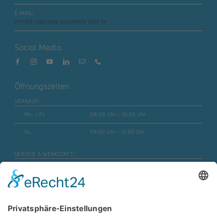
E-MAIL:
info [at] vogelsang-automobile [dot] de
Social Media
Öffnungszeiten
VERKAUF:
Mo. – Fr.
08:00 Uhr – 18:00 Uhr
Sa.
09:00 Uhr – 13:00 Uhr
SERVICE & WERKSTATT:
Mo. – Fr.
07:30 Uhr – 17:45 Uhr
Mo. – Fr. (Motorrad)
08:00 Uhr – 16:30 Uhr
Sa.
geschlossen