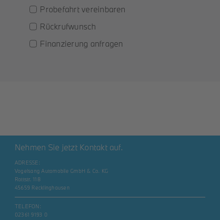
Probefahrt vereinbaren
Rückrufwunsch
Finanzierung anfragen
Nehmen Sie jetzt Kontakt auf.
ADRESSE:
Vogelsang Automobile GmbH & Co. KG
Rottstr. 118
45659 Recklinghausen
TELEFON:
02361 9193 0