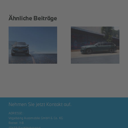
Ähnliche Beiträge
THE i5
THE 3 Touring
Nehmen Sie jetzt Kontakt auf.
ADRESSE:
Vogelsang Automobile GmbH & Co. KG
Rottstr. 118
45659 Recklinghausen