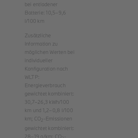
bei entladener
Batterie: 10,5–9,6
l/100 km
Zusätzliche
Information zu
möglichen Werten bei
individueller
Konfiguration nach
WLTP:
Energieverbrauch
gewichtet kombiniert:
30,7–26,3 kWh/100
km und 1,2–0,8 l/100
km; CO
-Emissionen
2
gewichtet kombiniert:
28–19 g/km; CO
-
2