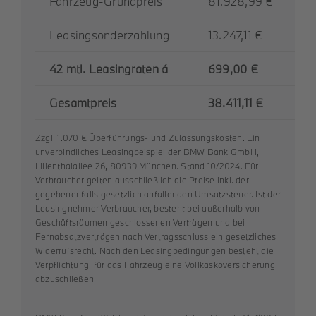
Fahrzeug-Grundpreis
81.928,99 €
Leasingsonderzahlung
13.247,11 €
42 mtl. Leasingraten á
699,00 €
Gesamtpreis
38.411,11 €
Zzgl. 1.070 € Überführungs- und Zulassungskosten. Ein
unverbindliches Leasingbeispiel der BMW Bank GmbH,
Lilienthalallee 26, 80939 München. Stand 10/2024. Für
Verbraucher gelten ausschließlich die Preise inkl. der
gegebenenfalls gesetzlich anfallenden Umsatzsteuer. Ist der
Leasingnehmer Verbraucher, besteht bei außerhalb von
Geschäftsräumen geschlossenen Verträgen und bei
Fernabsatzverträgen nach Vertragsschluss ein gesetzliches
Widerrufsrecht. Nach den Leasingbedingungen besteht die
Verpflichtung, für das Fahrzeug eine Vollkaskoversicherung
abzuschließen.