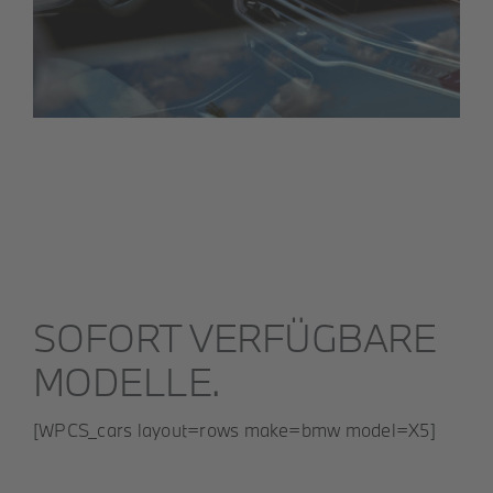
SOFORT VERFÜGBARE
MODELLE.
[WPCS_cars layout=rows make=bmw model=X5]