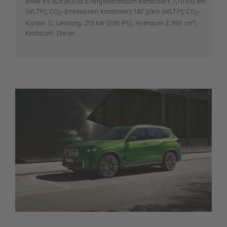
BMW X5 xDrive30d: Energieverbrauch kombiniert: 7,1 l/100 km
(WLTP); CO
-Emissionen kombiniert: 187 g/km (WLTP); CO
-
2
2
Klasse: G; Leistung: 219 kW (298 PS); Hubraum: 2.993 cm³;
Kraftstoff: Diesel