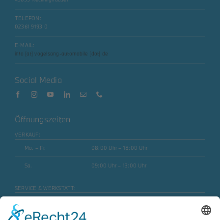
TELEFON:
02361 9193 0
E-MAIL:
info [at] vogelsang-automobile [dot] de
Social Media
Öffnungszeiten
VERKAUF:
Mo. – Fr.
08:00 Uhr – 18:00 Uhr
Sa.
09:00 Uhr – 13:00 Uhr
SERVICE & WERKSTATT:
Mo. – Fr.
07:30 Uhr – 17:45 Uhr
Mo. – Fr. (Motorrad)
08:00 Uhr – 16:30 Uhr