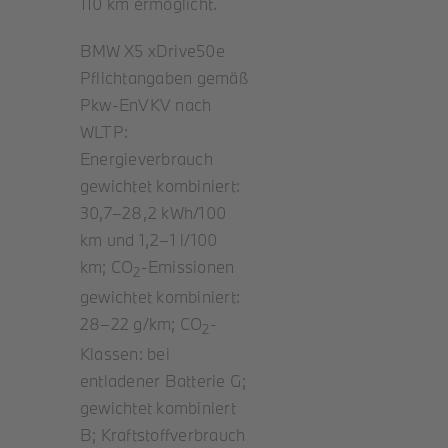
110 km ermöglicht.
BMW X5 xDrive50e
Pflichtangaben gemäß
Pkw-EnVKV nach
WLTP:
Energieverbrauch
gewichtet kombiniert:
30,7–28,2 kWh/100
km und 1,2–1 l/100
km; CO
-Emissionen
2
gewichtet kombiniert:
28–22 g/km; CO
-
2
Klassen: bei
entladener Batterie G;
gewichtet kombiniert
B; Kraftstoffverbrauch