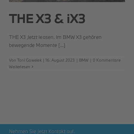
THE X3 & iX3
THE X3 Jetzt leasen. Im BMW X3 gehören
bewegende Momente [...]
Von
Toni Gawelek
|
16. August 2023
|
BMW
|
0 Kommentare
Weiterlesen
Nehmen Sie jetzt Kontakt auf.