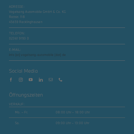
ADRESSE:
Vogelsang Automobile GmbH & Co. KG
Rottstr. 118
45659 Recklinghausen
TELEFON:
02361 9193 0
E-MAIL:
info [at] vogelsang-automobile [dot] de
Social Media
Öffnungszeiten
VERKAUF:
Mo. – Fr.
08:00 Uhr – 18:00 Uhr
Sa.
09:00 Uhr – 13:00 Uhr