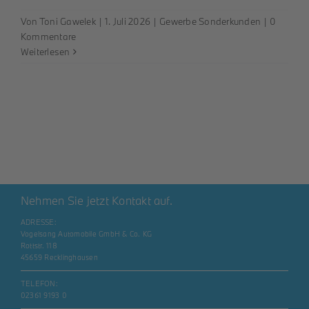
Von
Toni Gawelek
|
1. Juli 2026
|
Gewerbe Sonderkunden
|
0
Kommentare
Weiterlesen
Nehmen Sie jetzt Kontakt auf.
ADRESSE:
Vogelsang Automobile GmbH & Co. KG
Rottstr. 118
45659 Recklinghausen
TELEFON:
02361 9193 0