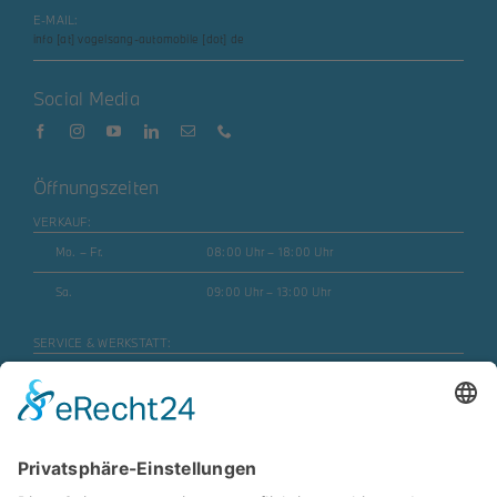
E-MAIL:
info [at] vogelsang-automobile [dot] de
Social Media
Öffnungszeiten
VERKAUF:
Mo. – Fr.
08:00 Uhr – 18:00 Uhr
Sa.
09:00 Uhr – 13:00 Uhr
SERVICE & WERKSTATT:
Mo. – Fr.
07:30 Uhr – 17:45 Uhr
Mo. – Fr. (Motorrad)
08:00 Uhr – 16:30 Uhr
Sa.
geschlossen