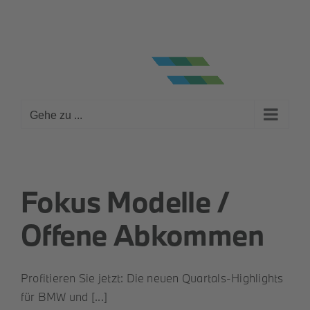
Zum
Fahrzeugsuche
Kontakt
Terminvereinbarung
Ebay
Facebook
Instagram
YouTube
Inhalt
springen
Gehe zu ...
Fokus Modelle /
Offene Abkommen
Profitieren Sie jetzt: Die neuen Quartals-Highlights
für BMW und [...]