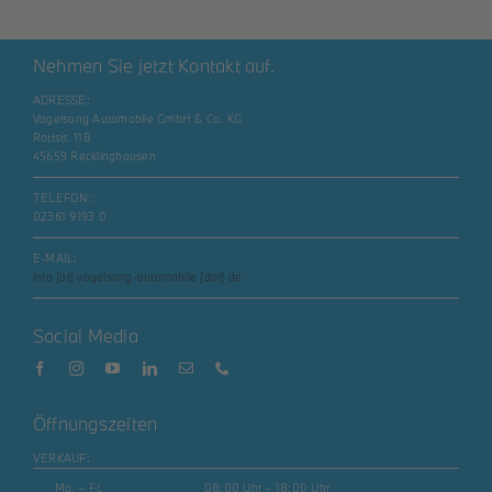
Nehmen Sie jetzt Kontakt auf.
ADRESSE:
Vogelsang Automobile GmbH & Co. KG
Rottstr. 118
45659 Recklinghausen
TELEFON:
02361 9193 0
E-MAIL:
info [at] vogelsang-automobile [dot] de
Social Media
Öffnungszeiten
VERKAUF:
Mo. – Fr.
08:00 Uhr – 18:00 Uhr