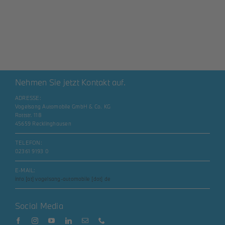
Nehmen Sie jetzt Kontakt auf.
ADRESSE:
Vogelsang Automobile GmbH & Co. KG
Rottstr. 118
45659 Recklinghausen
TELEFON:
02361 9193 0
E-MAIL:
info [at] vogelsang-automobile [dot] de
Social Media