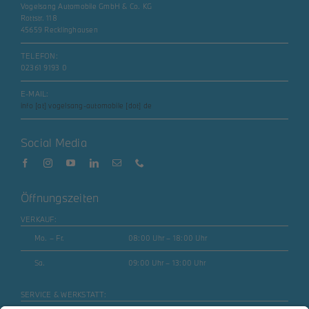
Vogelsang Automobile GmbH & Co. KG
Rottstr. 118
45659 Recklinghausen
TELEFON:
02361 9193 0
E-MAIL:
info [at] vogelsang-automobile [dot] de
Social Media
Öffnungszeiten
VERKAUF:
Mo. – Fr.
08:00 Uhr – 18:00 Uhr
Sa.
09:00 Uhr – 13:00 Uhr
SERVICE & WERKSTATT: