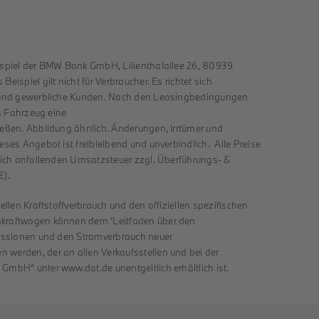
ispiel der BMW Bank GmbH, Lilienthalallee 26, 80939
ispiel gilt nicht für Verbraucher. Es richtet sich
e und gewerbliche Kunden. Nach den Leasingbedingungen
as Fahrzeug eine
eßen. Abbildung ähnlich. Änderungen, Irrtümer und
ses Angebot ist freibleibend und unverbindlich. Alle Preise
lich anfallenden Umsatzsteuer zzgl. Überführungs- &
€).
ellen Kraftstoffverbrauch und den offiziellen spezifischen
kraftwagen können dem ‘Leitfaden über den
missionen und den Stromverbrauch neuer
werden, der an allen Verkaufsstellen und bei der
mbH“ unter www.dat.de unentgeltlich erhältlich ist.