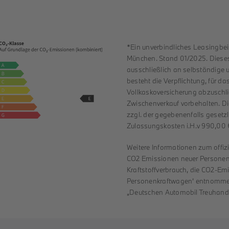
*Ein unverbindliches Leasingbe
München. Stand 01/2025. Dieses Be
ausschließlich an selbständig
besteht die Verpflichtung, für d
Vollkaskoversicherung abzuschli
Zwischenverkauf vorbehalten. Die
zzgl. der gegebenenfalls gesetz
Zulassungskosten i.H.v 990,00 
Weitere Informationen zum offizi
CO2 Emissionen neuer Personen
Kraftstoffverbrauch, die CO2-E
Personenkraftwagen’ entnommen 
„Deutschen Automobil Treuhand G