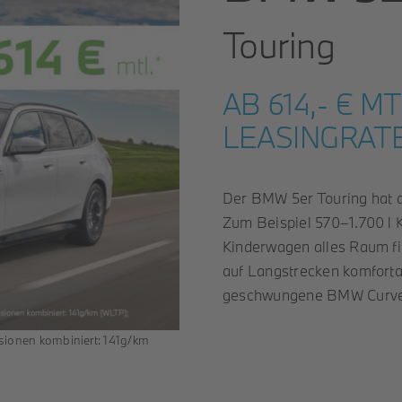
Touring
AB 614,- € MT
LEASINGRAT
Der BMW 5er Touring hat 
Zum Beispiel 570–1.700 l 
Kinderwagen alles Raum fin
auf Langstrecken komfortab
geschwungene BMW Curved
sionen kombiniert: 141g/km