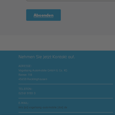
Absenden
Nehmen Sie jetzt Kontakt auf.
ADRESSE:
Vogelsang Automobile GmbH & Co. KG
Rottstr. 118
45659 Recklinghausen
TELEFON:
02361 9193 0
E-MAIL:
info [at] vogelsang-automobile [dot] de