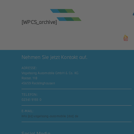
Zum
Inhalt
springen
[WPCS_archive]
Neufahrzeuge
Elektroautos
Nehmen Sie jetzt Kontakt auf.
ADRESSE:
Vogelsang Automobile GmbH & Co. KG
Rottstr. 118
45659 Recklinghausen
TELEFON:
02361 9193 0
E-MAIL:
info [at] vogelsang-automobile [dot] de
Social Media